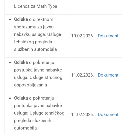
Licenca za Math Type
Odluka
o direktnom
sporazumu za javnu
nabavku usluga: Usluge
19.02.2026.
Dokument
tehničkog pregleda
službenih automobila
Odluka
o pokretanju
postupka javne nabavke
11.02.2026.
Dokument
usluga: Usluge stručnog
osposobljavanja
Odluka
o pokretanju
postupka javne nabavke
usluga: Usluge tehničkog
11.02.2026.
Dokument
pregleda službenih
automobila