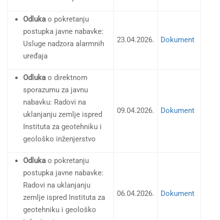
Odluka
o pokretanju
postupka javne nabavke:
23.04.2026.
Dokument
Usluge nadzora alarmnih
uređaja
Odluka
o direktnom
sporazumu za javnu
nabavku: Radovi na
09.04.2026.
Dokument
uklanjanju zemlje ispred
Instituta za geotehniku i
geološko inženjerstvo
Odluka
o pokretanju
postupka javne nabavke:
Radovi na uklanjanju
06.04.2026.
Dokument
zemlje ispred Instituta za
geotehniku i geološko