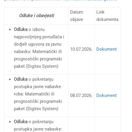
Datum
Link
Odluke i obavjesti
objave
dokumenta
Odluka
o izboru
najpovoljnijeg ponuđača i
dodjeli ugovora za javnu
10.07.2026.
Dokument
nabavku: Matematički ili
prognostički programski
paket (Digitex System)
Odluka
o pokretanju
postupka javne nabavke
roba: Matematički ili
08.07.2026.
Dokument
prognostički programski
paket (Digitex System)
Odluka
o pokretanju
postupka javne nabavke: