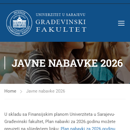
JAVNE NABAVKE 2026
Home
Javne nabavke 2026
U skladu sa Finansijskim planom Univerziteta u Sarajevu-
Građevinski fakultet, Plan nabavki za 2026.godinu možete
preuzeti na slijedećem linku:
Plan nabavki za 2026.godinu