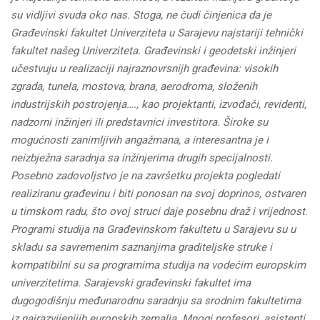
su vidljivi svuda oko nas. Stoga, ne čudi činjenica da je
Građevinski fakultet Univerziteta u Sarajevu najstariji tehnički
fakultet našeg Univerziteta. Građevinski i geodetski inžinjeri
učestvuju u realizaciji najraznovrsnijh građevina: visokih
zgrada, tunela, mostova, brana, aerodroma, složenih
industrijskih postrojenja…., kao projektanti, izvođači, revidenti,
nadzorni inžinjeri ili predstavnici investitora. Široke su
mogućnosti zanimljivih angažmana, a interesantna je i
neizbježna saradnja sa inžinjerima drugih specijalnosti.
Posebno zadovoljstvo je na završetku projekta pogledati
realiziranu građevinu i biti ponosan na svoj doprinos, ostvaren
u timskom radu, što ovoj struci daje posebnu draž i vrijednost.
Programi studija na Građevinskom fakultetu u Sarajevu su u
skladu sa savremenim saznanjima graditeljske struke i
kompatibilni su sa programima studija na vodećim europskim
univerzitetima. Sarajevski građevinski fakultet ima
dugogodišnju međunarodnu saradnju sa srodnim fakultetima
iz najrazvijenijih europskih zemalja. Mnogi profesori, asistenti