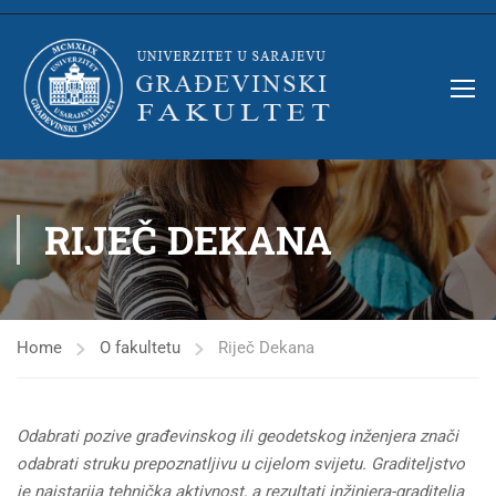
RIJEČ DEKANA
Home
O fakultetu
Riječ Dekana
Odabrati pozive građevinskog ili geodetskog inženjera znači
odabrati struku prepoznatljivu u cijelom svijetu. Graditeljstvo
je najstarija tehnička aktivnost, a rezultati inžinjera-graditelja