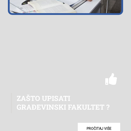
If you're feeling lucky, you can even try your hand at the site's
sportsbook. With so many options to choose from, you're sure to
find something to your liking at
this website
!
ZAŠTO UPISATI
GRAĐEVINSKI FAKULTET ?
PROČITAJ VIŠE