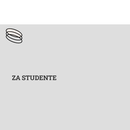
ZA STUDENTE
One of the things that make
this website
so special is
its huge selection of games. Whether you're a slot fan
or you prefer table games, you'll find plenty to keep you
entertained at this site.