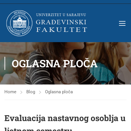
OGLASNA PLOČA
Home
Blog
Oglasna ploča
Evaluacija nastavnog osoblja u
ljetnom semestru