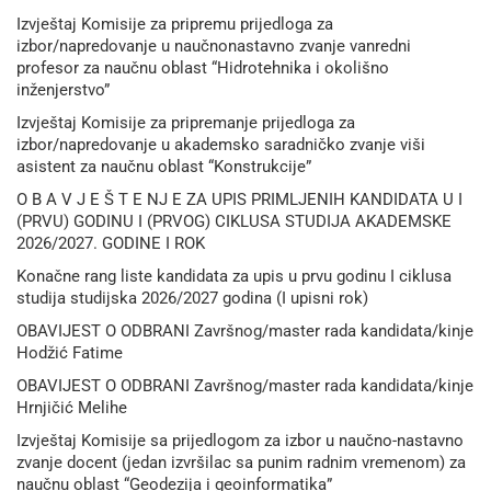
Izvještaj Komisije za pripremu prijedloga za
izbor/napredovanje u naučnonastavno zvanje vanredni
profesor za naučnu oblast “Hidrotehnika i okolišno
inženjerstvo”
Izvještaj Komisije za pripremanje prijedloga za
izbor/napredovanje u akademsko saradničko zvanje viši
asistent za naučnu oblast “Konstrukcije”
O B A V J E Š T E NJ E ZA UPIS PRIMLJENIH KANDIDATA U I
(PRVU) GODINU I (PRVOG) CIKLUSA STUDIJA AKADEMSKE
2026/2027. GODINE I ROK
Konačne rang liste kandidata za upis u prvu godinu I ciklusa
studija studijska 2026/2027 godina (I upisni rok)
OBAVIJEST O ODBRANI Završnog/master rada kandidata/kinje
Hodžić Fatime
OBAVIJEST O ODBRANI Završnog/master rada kandidata/kinje
Hrnjičić Melihe
Izvještaj Komisije sa prijedlogom za izbor u naučno-nastavno
zvanje docent (jedan izvršilac sa punim radnim vremenom) za
naučnu oblast “Geodezija i geoinformatika”