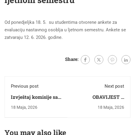
Od ponedjeljka 18. 5. su studentima otvorene ankete za
evaluaciju nastavnog osoblja u ljetnom semestru. Ankete se
zatvaraju 12. 6. 2026. godine.
Share:
Previous post
Next post
Izvještaj komisije sa
OBAVIJEST O
prijedlogom za izbor
ODBRANI
18 Maja, 2026
18 Maja, 2026
u naučno-nastavno
Završnog/master
zvanje vanredni
rada studenta Ibre
profesor za naučnu
Grbo
You may also like
oblast "Geodezija i