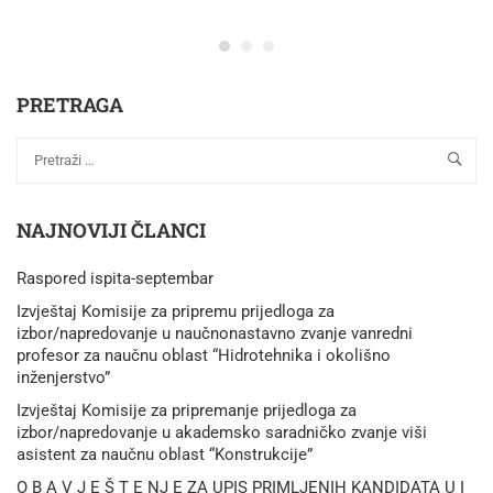
PRETRAGA
NAJNOVIJI ČLANCI
Raspored ispita-septembar
Izvještaj Komisije za pripremu prijedloga za
izbor/napredovanje u naučnonastavno zvanje vanredni
profesor za naučnu oblast “Hidrotehnika i okolišno
inženjerstvo”
Izvještaj Komisije za pripremanje prijedloga za
izbor/napredovanje u akademsko saradničko zvanje viši
asistent za naučnu oblast “Konstrukcije”
O B A V J E Š T E NJ E ZA UPIS PRIMLJENIH KANDIDATA U I