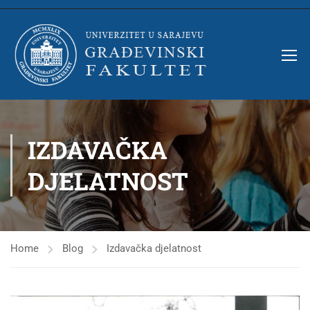
IZDAVAČKA
DJELATNOST
Home
Blog
Izdavačka djelatnost