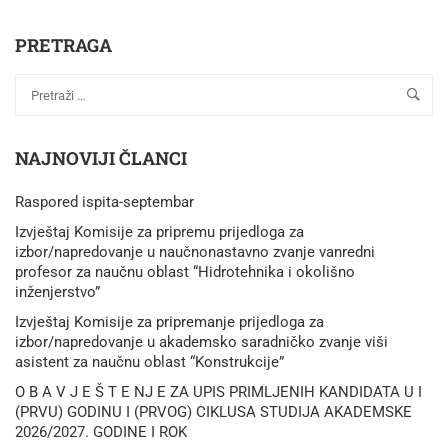
PRETRAGA
NAJNOVIJI ČLANCI
Raspored ispita-septembar
Izvještaj Komisije za pripremu prijedloga za
izbor/napredovanje u naučnonastavno zvanje vanredni
profesor za naučnu oblast “Hidrotehnika i okolišno
inženjerstvo”
Izvještaj Komisije za pripremanje prijedloga za
izbor/napredovanje u akademsko saradničko zvanje viši
asistent za naučnu oblast “Konstrukcije”
O B A V J E Š T E NJ E ZA UPIS PRIMLJENIH KANDIDATA U I
(PRVU) GODINU I (PRVOG) CIKLUSA STUDIJA AKADEMSKE
2026/2027. GODINE I ROK