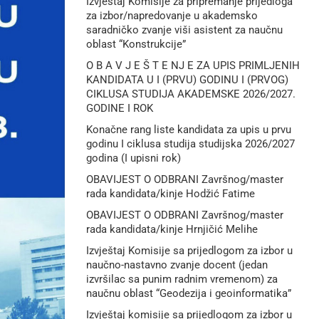
Izvještaj Komisije za pripremanje prijedloga
za izbor/napredovanje u akademsko
saradničko zvanje viši asistent za naučnu
oblast “Konstrukcije”
O B A V J E Š T E NJ E ZA UPIS PRIMLJENIH
KANDIDATA U I (PRVU) GODINU I (PRVOG)
CIKLUSA STUDIJA AKADEMSKE 2026/2027.
GODINE I ROK
Konačne rang liste kandidata za upis u prvu
godinu I ciklusa studija studijska 2026/2027
godina (I upisni rok)
OBAVIJEST O ODBRANI Završnog/master
rada kandidata/kinje Hodžić Fatime
OBAVIJEST O ODBRANI Završnog/master
rada kandidata/kinje Hrnjičić Melihe
Izvještaj Komisije sa prijedlogom za izbor u
naučno-nastavno zvanje docent (jedan
izvršilac sa punim radnim vremenom) za
naučnu oblast “Geodezija i geoinformatika”
Izvještaj komisije sa prijedlogom za izbor u