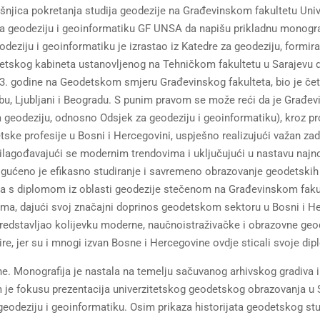
išnjica pokretanja studija geodezije na Građevinskom fakultetu Univ
a geodeziju i geoinformatiku GF UNSA da napišu prikladnu monogra
eodeziju i geoinformatiku je izrastao iz Katedre za geodeziju, formir
detskog kabineta ustanovljenog na Tehničkom fakultetu u Sarajevu 
73. godine na Geodetskom smjeru Građevinskog fakulteta, bio je četv
ebu, Ljubljani i Beogradu. S punim pravom se može reći da je Građevi
 geodeziju, odnosno Odsjek za geodeziju i geoinformatiku), kroz pr
ske profesije u Bosni i Hercegovini, uspješno realizujući važan za
ilagođavajući se modernim trendovima i uključujući u nastavu najno
ogućeno je efikasno studiranje i savremeno obrazovanje geodetskih
jera s diplomom iz oblasti geodezije stečenom na Građevinskom faku
ima, dajući svoj značajni doprinos geodetskom sektoru u Bosni i He
predstavljao kolijevku moderne, naučnoistraživačke i obrazovne geo
ire, jer su i mnogi izvan Bosne i Hercegovine ovdje sticali svoje di
ine. Monografija je nastala na temelju sačuvanog arhivskog gradiva i
em je fokusu prezentacija univerzitetskog geodetskog obrazovanja u 
deziju i geoinformatiku. Osim prikaza historijata geodetskog stu