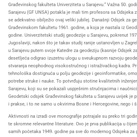
Građevinskog fakulteta Univerziteta u Sarajevu.“ Važna 50. god
Sarajevu (GF UNSA) potakla je mali tim profesora sa Odsjeka z
se adekvatno obilježio ovaj veliki jubilej. Današnji Odsjek za g
Građevinskom fakultetu 1961. godine, a koja je nastala iz Geo
godine. Univerzitetski studij geodezije u Sarajevu, pokrenut 19
Jugoslaviji, nakon što je takav studij ranije ustanovljen u Zagr
u Sarajevu putem svoje Katedre za geodeziju (kasnije Odsjek za
desetljeća odigrao izuzetnu ulogu u sveukupnom razvoju geodet
stvaranja neophodnog visokostručnog i istraživačkog kadra. Pr
tehnološka dostignuća u polju geodezije i geoinformatike, om
potrebe struke i nauke. To potvrđuju stotine kvalitetnih inžen
Sarajevu, koji su se pokazali uspješnim stručnjacima i naučnic
Geodetski odsjek Građevinskog fakulteta u Sarajevu uvijek je 
i prakse, i to ne samo u okvirima Bosne i Hercegovine, nego i š
Aktivnosti na izradi ove monografije potrajale su preko tri god
te skromne relevantne literature. Ovo je prva publikacija u čij
samih početaka 1949. godine pa sve do modernog Odsjeka za geo