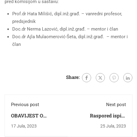
pred komisijom u sastavu:
Prof.dr Hata Milišić, dipl.inž.građ. – vanredni profesor,
predsjednik
Doc.dr Nerma Lazović, dipl.inž.građ. – mentor i član
Doc.dr Ajla Mulaomerović-Šeta, dipl.inž.građ. – mentor i
član
Share:
Previous post
Next post
OBAVIJEST O
Raspored ispita
ODBRANI
septembar
17 Jula, 2023
25 Jula, 2023
Završnog/master