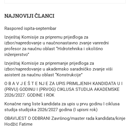
NAJNOVIJI ČLANCI
Raspored ispita-septembar
Izvještaj Komisije za pripremu prijedloga za
izbor/napredovanje u naučnonastavno zvanje vanredni
profesor za naučnu oblast “Hidrotehnika i okolišno
inženjerstvo”
Izvještaj Komisije za pripremanje prijedloga za
izbor/napredovanje u akademsko saradničko zvanje viši
asistent za naučnu oblast “Konstrukcije”
O B A V J E Š T E NJ E ZA UPIS PRIMLJENIH KANDIDATA U I
(PRVU) GODINU I (PRVOG) CIKLUSA STUDIJA AKADEMSKE
2026/2027. GODINE I ROK
Konačne rang liste kandidata za upis u prvu godinu I ciklusa
studija studijska 2026/2027 godina (I upisni rok)
OBAVIJEST O ODBRANI Završnog/master rada kandidata/kinje
Hodžić Fatime