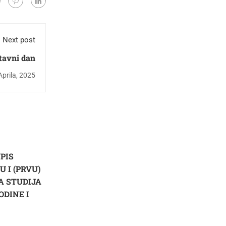
Next post
tavni dan
Aprila, 2025
UPIS
 I (PRVU)
SA STUDIJA
ODINE I