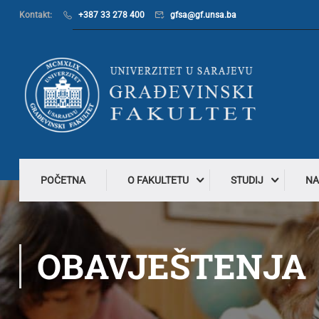
Kontakt:
+387 33 278 400
gfsa@gf.unsa.ba
POČETNA
O FAKULTETU
STUDIJ
NA
OBAVJEŠTENJA