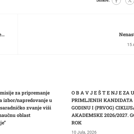
e
Nenas
15 
omisije za pripremanje
O B A V J E Š T E NJ E ZA 
za izbor/napredovanje u
PRIMLJENIH KANDIDATA U
aradničko zvanje viši
GODINU I (PRVOG) CIKLU
 naučnu oblast
AKADEMSKE 2026/2027. G
je”
ROK
10 Jula, 2026