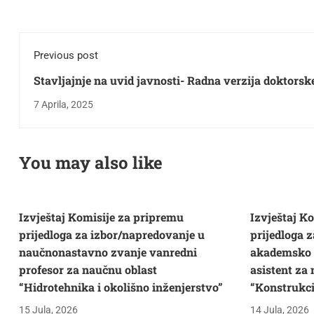
Previous post
Stavljajnje na uvid javnosti- Radna verzija doktorsk
disertacije i Izvještaj Komisije za ocjenu i odbranu
7 Aprila, 2025
projekta, radne verzije i doktorske disertacije Mr
Muamera Đidelije, dipl.ing.geod.
You may also like
Izvještaj Komisije za pripremu
Izvještaj K
prijedloga za izbor/napredovanje u
prijedloga 
naučnonastavno zvanje vanredni
akademsko s
profesor za naučnu oblast
asistent za
“Hidrotehnika i okolišno inženjerstvo”
“Konstrukci
15 Jula, 2026
14 Jula, 2026