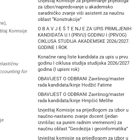
Izvještaj Komisije za pripremanje prijedloga
za izbor/napredovanje u akademsko
saradničko zvanje viši asistent za naučnu
oblast “Konstrukcije”
ne),
O B A V J E Š T E NJ E ZA UPIS PRIMLJENIH
eštaj Komisije
KANDIDATA U I (PRVU) GODINU I (PRVOG)
CIKLUSA STUDIJA AKADEMSKE 2026/2027.
GODINE I ROK
Konačne rang liste kandidata za upis u prvu
godinu I ciklusa studija studijska 2026/2027
elastičnu
godina (I upisni rok)
ccounting for
OBAVIJEST O ODBRANI Završnog/master
rada kandidata/kinje Hodžić Fatime
OBAVIJEST O ODBRANI Završnog/master
rada kandidata/kinje Hrnjičić Melihe
Izvještaj Komisije sa prijedlogom za izbor u
naučno-nastavno zvanje docent (jedan
je
izvršilac sa punim radnim vremenom) za
naučnu oblast “Geodezija i geoinformatika”
Izvještaj komisije sa prijedlogom za izbor u