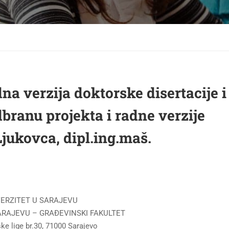
na verzija doktorske disertacije i
dbranu projekta i radne verzije
Ljukovca, dipl.ing.maš.
ERZITET U SARAJEVU
ARAJEVU – GRAĐEVINSKI FAKULTET
ske lige br.30, 71000 Sarajevo