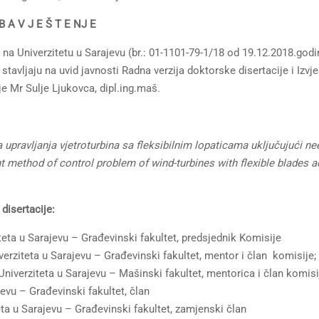
B A V J E Š T E NJ E
a na Univerzitetu u Sarajevu (br.: 01-1101-79-1/18 od 19.12.2018.godi
stavljaju na uvid javnosti Radna verzija doktorske disertacije i Izvj
je Mr Sulje Ljukovca, dipl.ing.maš.
pravljanja vjetroturbina sa fleksibilnim lopaticama uključujući ne
t method of control problem of wind-turbines with flexible blades a
disertacije:
iteta u Sarajevu – Građevinski fakultet, predsjednik Komisije
verziteta u Sarajevu – Građevinski fakultet, mentor i član komisije;
Univerziteta u Sarajevu – Mašinski fakultet, mentorica i član komisi
jevu – Građevinski fakultet, član
teta u Sarajevu – Građevinski fakultet, zamjenski član