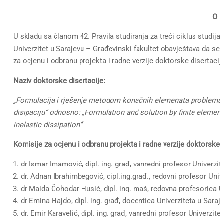
O 
U skladu sa članom 42. Pravila studiranja za treći ciklus studij
Univerzitet u Sarajevu – Građevinski fakultet obavještava da se 
za ocjenu i odbranu projekta i radne verzije doktorske disertaci
Naziv doktorske disertacije:
„Formulacija i rješenje metodom konačnih elemenata problema u
disipaciju“ odnosno: „Formulation and solution by finite elemen
inelastic dissipation
“
Komisije za ocjenu i odbranu projekta i radne verzije doktorske 
dr Ismar Imamović, dipl. ing. građ, vanredni profesor Univerz
dr. Adnan Ibrahimbegović, dipl.ing.građ., redovni profesor Uni
dr Maida Čohodar Husić, dipl. ing. maš, redovna profesorica 
dr Emina Hajdo, dipl. ing. građ, docentica Univerziteta u Sara
dr. Emir Karavelić, dipl. ing. građ, vanredni profesor Univerzi