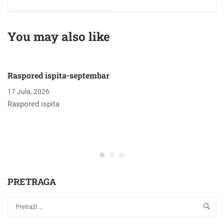
verzije projekta
master rada
doktorske disertacije
kandidata Nedžada
kandidata Nedžada
Taletovića
You may also like
Mekića
Raspored ispita-septembar
17 Jula, 2026
Raspored ispita
PRETRAGA