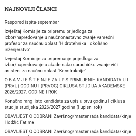
NAJNOVIJI ČLANCI
Raspored ispita-septembar
Izvještaj Komisije za pripremu prijedloga za
izbor/napredovanje u naučnonastavno zvanje vanredni
profesor za naučnu oblast “Hidrotehnika i okolišno
inženjerstvo”
Izvještaj Komisije za pripremanje prijedloga za
izbor/napredovanje u akademsko saradničko zvanje viši
asistent za naučnu oblast “Konstrukcije”
O B A V J E Š T E NJ E ZA UPIS PRIMLJENIH KANDIDATA U I
(PRVU) GODINU I (PRVOG) CIKLUSA STUDIJA AKADEMSKE
2026/2027. GODINE I ROK
Konačne rang liste kandidata za upis u prvu godinu I ciklusa
studija studijska 2026/2027 godina (I upisni rok)
OBAVIJEST O ODBRANI Završnog/master rada kandidata/kinje
Hodžić Fatime
OBAVIJEST O ODBRANI Završnog/master rada kandidata/kinje