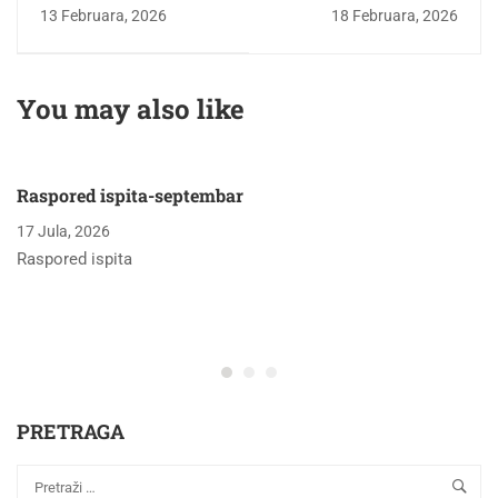
radionica-projekat
ODBRANI
13 Februara, 2026
18 Februara, 2026
"GeoConnect"
Završnog/master
rada studentice
Lamije Velagić
You may also like
Raspored ispita-septembar
17 Jula, 2026
Raspored ispita
PRETRAGA