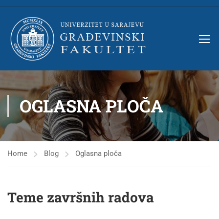
OGLASNA PLOČA
Home
Blog
Oglasna ploča
Teme završnih radova