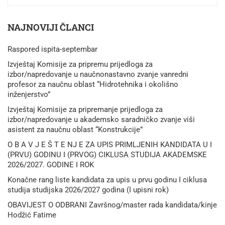
NAJNOVIJI ČLANCI
Raspored ispita-septembar
Izvještaj Komisije za pripremu prijedloga za
izbor/napredovanje u naučnonastavno zvanje vanredni
profesor za naučnu oblast “Hidrotehnika i okolišno
inženjerstvo”
Izvještaj Komisije za pripremanje prijedloga za
izbor/napredovanje u akademsko saradničko zvanje viši
asistent za naučnu oblast “Konstrukcije”
O B A V J E Š T E NJ E ZA UPIS PRIMLJENIH KANDIDATA U I
(PRVU) GODINU I (PRVOG) CIKLUSA STUDIJA AKADEMSKE
2026/2027. GODINE I ROK
Konačne rang liste kandidata za upis u prvu godinu I ciklusa
studija studijska 2026/2027 godina (I upisni rok)
OBAVIJEST O ODBRANI Završnog/master rada kandidata/kinje
Hodžić Fatime