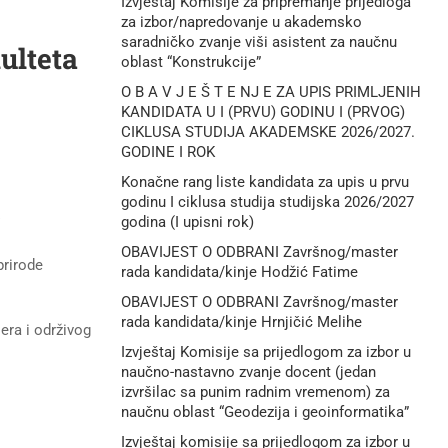
Izvještaj Komisije za pripremanje prijedloga
za izbor/napredovanje u akademsko
saradničko zvanje viši asistent za naučnu
ulteta
oblast “Konstrukcije”
O B A V J E Š T E NJ E ZA UPIS PRIMLJENIH
KANDIDATA U I (PRVU) GODINU I (PRVOG)
CIKLUSA STUDIJA AKADEMSKE 2026/2027.
GODINE I ROK
Konačne rang liste kandidata za upis u prvu
godinu I ciklusa studija studijska 2026/2027
godina (I upisni rok)
OBAVIJEST O ODBRANI Završnog/master
prirode
rada kandidata/kinje Hodžić Fatime
OBAVIJEST O ODBRANI Završnog/master
rada kandidata/kinje Hrnjičić Melihe
era i održivog
Izvještaj Komisije sa prijedlogom za izbor u
naučno-nastavno zvanje docent (jedan
izvršilac sa punim radnim vremenom) za
naučnu oblast “Geodezija i geoinformatika”
Izvještaj komisije sa prijedlogom za izbor u