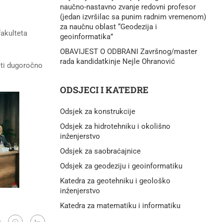
naučno-nastavno zvanje redovni profesor
(jedan izvršilac sa punim radnim vremenom)
za naučnu oblast “Geodezija i
fakulteta
geoinformatika”
OBAVIJEST O ODBRANI Završnog/master
rada kandidatkinje Nejle Ohranović
iti dugoročno
ODSJECI I KATEDRE
Odsjek za konstrukcije
Odsjek za hidrotehniku i okolišno
inženjerstvo
Odsjek za saobraćajnice
Odsjek za geodeziju i geoinformatiku
Katedra za geotehniku i geološko
inženjerstvo
Katedra za matematiku i informatiku