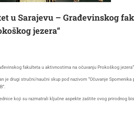
et u Sarajevu – Građevinskog fak
okoškog jezera“
rađevinskog fakulteta u aktivnostima na očuvanju Prokoškog jezera“
ržan je drugi stručni/naučni skup pod nazivom “Očuvanje Spomenika 
B”.
jednice koji su razmatrali ključne aspekte zaštite ovog prirodnog bis