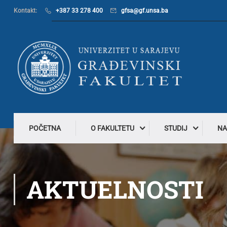
Kontakt:
+387 33 278 400
gfsa@gf.unsa.ba
POČETNA
O FAKULTETU
STUDIJ
NA
AKTUELNOSTI