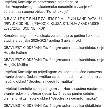
Izvještaj Komisije za pripremanje prijedloga za
izbor/napredovanje u akademsko saradničko zvanje viši
asistent za naučnu oblast “Konstrukcije”
O B A V J E Š T E NJ E ZA UPIS PRIMLJENIH KANDIDATA U I
(PRVU) GODINU I (PRVOG) CIKLUSA STUDIJA AKADEMSKE
2026/2027. GODINE I ROK
Konačne rang liste kandidata za upis u prvu godinu I ciklusa
studija studijska 2026/2027 godina (I upisni rok)
OBAVIJEST O ODBRANI Završnog/master rada kandidata/kinje
Hodžić Fatime
OBAVIJEST O ODBRANI Završnog/master rada kandidata/kinje
Hrnjičić Melihe
Izvještaj Komisije sa prijedlogom za izbor u naučno-nastavno
zvanje docent (jedan izvršilac sa punim radnim vremenom) za
naučnu oblast “Geodezija i geoinformatika”
Izvještaj komisije sa prijedlogom za izbor u naučno-nastavno
zvanje redovni profesor (jedan izvršilac sa punim radnim
vremenom) za naučnu oblast “Geodezija i geoinformatika”
OBAVIJEST O ODBRANI Završnog/master rada kandidatkinje