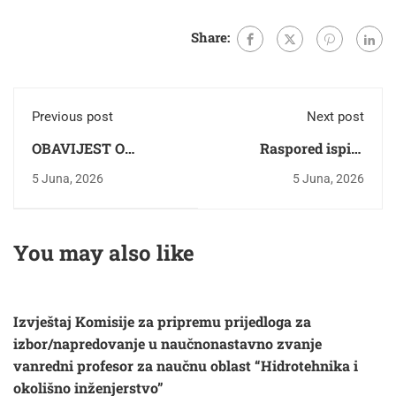
Share:
Previous post
Next post
OBAVIJEST O
Raspored ispita
ODBRANI
junsko/julski rok
5 Juna, 2026
5 Juna, 2026
Završnog/master
rada kandidatkinje
Mirhe Jahić
You may also like
Izvještaj Komisije za pripremu prijedloga za
izbor/napredovanje u naučnonastavno zvanje
vanredni profesor za naučnu oblast “Hidrotehnika i
okolišno inženjerstvo”