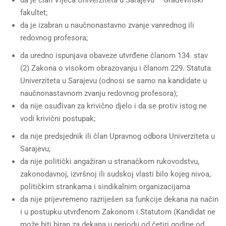
da je član Vijeća Univerziteta u Sarajevu – Građevinski
fakultet;
da je izabran u naučnonastavno zvanje vanrednog ili
redovnog profesora;
da uredno ispunjava obaveze utvrđene članom 134. stav
(2) Zakona o visokom obrazovanju i članom 229. Statuta
Univerziteta u Sarajevu (odnosi se samo na kandidate u
naučnonastavnom zvanju redovnog profesora);
da nije osuđivan za krivično djelo i da se protiv istog ne
vodi krivični postupak;
da nije predsjednik ili član Upravnog odbora Univerziteta u
Sarajevu;
da nije politički angažiran u stranačkom rukovodstvu,
zakonodavnoj, izvršnoj ili sudskoj vlasti bilo kojeg nivoa,
političkim strankama i sindikalnim organizacijama
da nije prijevremeno razriješen sa funkcije dekana na način
i u postupku utvrđenom Zakonom i Statutom (Kandidat ne
može biti biran za dekana u periodu od četiri godine od