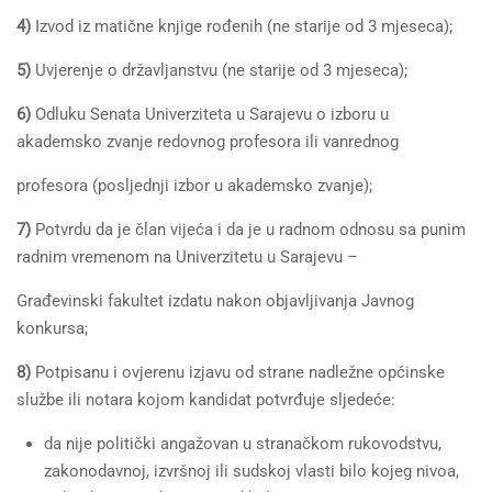
4)
Izvod iz matične knjige rođenih (ne starije od 3 mjeseca);
5)
Uvjerenje o državljanstvu (ne starije od 3 mjeseca);
6)
Odluku Senata Univerziteta u Sarajevu o izboru u
akademsko zvanje redovnog profesora ili vanrednog
profesora (posljednji izbor u akademsko zvanje);
7)
Potvrdu da je član vijeća i da je u radnom odnosu sa punim
radnim vremenom na Univerzitetu u Sarajevu –
Građevinski fakultet izdatu nakon objavljivanja Javnog
konkursa;
8)
Potpisanu i ovjerenu izjavu od strane nadležne općinske
službe ili notara kojom kandidat potvrđuje sljedeće:
da nije politički angažovan u stranačkom rukovodstvu,
zakonodavnoj, izvršnoj ili sudskoj vlasti bilo kojeg nivoa,