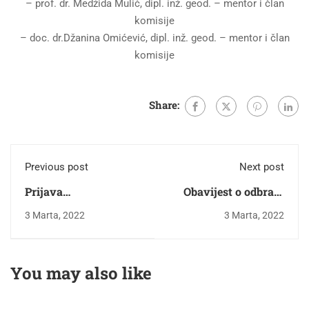
– prof. dr. Medžida Mulić, dipl. inž. geod. – mentor i član
komisije
– doc. dr.Džanina Omićević, dipl. inž. geod. – mentor i član
komisije
Share:
Previous post
Next post
Prijava
Obavijest o odbrani
završnih/master
završnog/master rada
3 Marta, 2022
3 Marta, 2022
radova na II. ciklusu
kandidat – Elma
studija
Imamović
You may also like