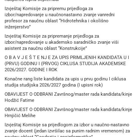
Izvještaj Komisije za pripremu prijedloga za
izbor/napredovanje u naučnonastavno zvanje vanredni
profesor za naučnu oblast “Hidrotehnika i okolišno
inženjerstvo”
Izvještaj Komisije za pripremanje prijedloga za
izbor/napredovanje u akademsko saradničko zvanje viši
asistent za naučnu oblast “Konstrukcije”
O B A V J E Š T E NJ E ZA UPIS PRIMLJENIH KANDIDATA U I
(PRVU) GODINU I (PRVOG) CIKLUSA STUDIJA AKADEMSKE
2026/2027. GODINE I ROK
Konačne rang liste kandidata za upis u prvu godinu I ciklusa
studija studijska 2026/2027 godina (I upisni rok)
OBAVIJEST O ODBRANI Završnog/master rada kandidata/kinje
Hodžić Fatime
OBAVIJEST O ODBRANI Završnog/master rada kandidata/kinje
Hrnjičić Melihe
Izvještaj Komisije sa prijedlogom za izbor u naučno-nastavno
zvanje docent (jedan izvršilac sa punim radnim vremenom) za
naučnu oblast “Geodezija i geoinformatika”