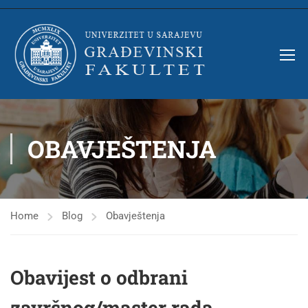
OBAVJEŠTENJA
Home
Blog
Obavještenja
Obavijest o odbrani
završnog/master rada