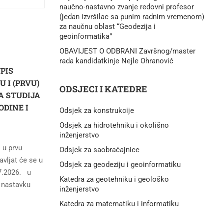
naučno-nastavno zvanje redovni profesor
(jedan izvršilac sa punim radnim vremenom)
za naučnu oblast “Geodezija i
geoinformatika”
OBAVIJEST O ODBRANI Završnog/master
rada kandidatkinje Nejle Ohranović
UPIS
 I (PRVU)
ODSJECI I KATEDRE
SA STUDIJA
ODINE I
Odsjek za konstrukcije
Odsjek za hidrotehniku i okolišno
inženjerstvo
 u prvu
Odsjek za saobraćajnice
avljat će se u
Odsjek za geodeziju i geoinformatiku
07.2026. u
Katedra za geotehniku i geološko
 nastavku
inženjerstvo
Katedra za matematiku i informatiku