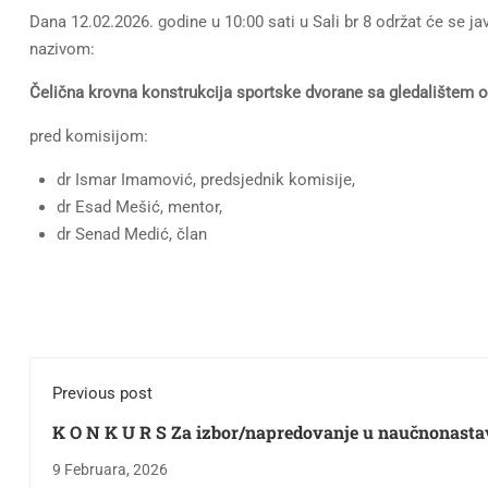
Dana 12.02.2026. godine u 10:00 sati u Sali br 8 održat će se j
nazivom:
Čelična krovna konstrukcija sportske dvorane sa gledalištem 
pred komisijom:
dr Ismar Imamović, predsjednik komisije,
dr Esad Mešić, mentor,
dr Senad Medić, član
Previous post
K O N K U R S Za izbor/napredovanje u naučnonastavno
zvanje - redovni profesor za naučnu oblast
9 Februara, 2026
„Konstrukcije“, jedan izvršilac sa punim radnim