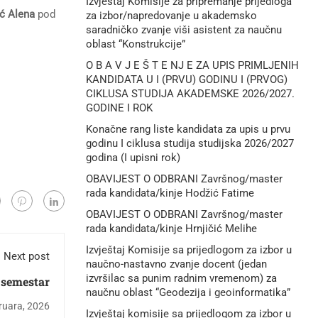
Izvještaj Komisije za pripremanje prijedloga
ć Alena
pod
za izbor/napredovanje u akademsko
saradničko zvanje viši asistent za naučnu
oblast “Konstrukcije”
O B A V J E Š T E NJ E ZA UPIS PRIMLJENIH
KANDIDATA U I (PRVU) GODINU I (PRVOG)
CIKLUSA STUDIJA AKADEMSKE 2026/2027.
GODINE I ROK
Konačne rang liste kandidata za upis u prvu
godinu I ciklusa studija studijska 2026/2027
godina (I upisni rok)
OBAVIJEST O ODBRANI Završnog/master
rada kandidata/kinje Hodžić Fatime
OBAVIJEST O ODBRANI Završnog/master
rada kandidata/kinje Hrnjičić Melihe
Izvještaj Komisije sa prijedlogom za izbor u
Next post
naučno-nastavno zvanje docent (jedan
izvršilac sa punim radnim vremenom) za
i semestar
naučnu oblast “Geodezija i geoinformatika”
ruara, 2026
Izvještaj komisije sa prijedlogom za izbor u