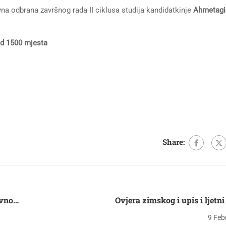
avna odbrana završnog rada II ciklusa studija kandidatkinje
Ahmetagi
od 1500 mjesta
Share:
Ovjera zimskog i upis i ljetn
9 Feb