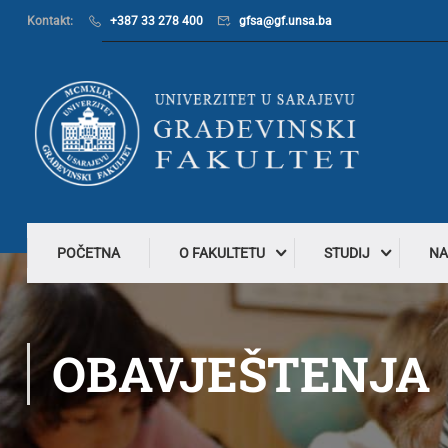
Kontakt:
+387 33 278 400
gfsa@gf.unsa.ba
POČETNA
O FAKULTETU
STUDIJ
NA
OBAVJEŠTENJA