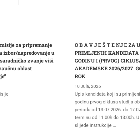
omisije za pripremanje
O B A V J E Š T E NJ E ZA 
za izbor/napredovanje u
PRIMLJENIH KANDIDATA U
aradničko zvanje viši
GODINU I (PRVOG) CIKLU
 naučnu oblast
AKADEMSKE 2026/2027. G
je”
ROK
10 Jula, 2026
isije
Upis kandidata koji su primljeni
godinu prvog ciklusa studija ob
periodu od 13.07.2026. do 17.
terminu od 11:00h do 13:00h. U
slijede instrukcije …