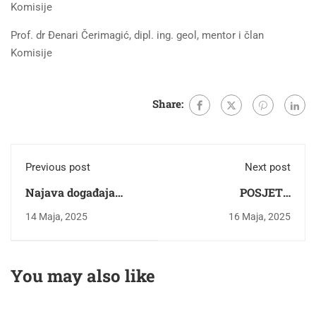
Komisije
Prof. dr Đenari Čerimagić, dipl. ing. geol, mentor i član
Komisije
Share:
Previous post
Next post
Najava događaja
POSJETA
Ljetna škola"Izazovi i
NASTAVNIKA I
14 Maja, 2025
16 Maja, 2025
pitanja vodnih
STUDENATA
resursa: Praksa u
FAKULTETA ZA
BiH"
GRAĐEVINARSTVO I
You may also like
GEODEZIJU
UNIVERZITETA U
LJUBLJANI