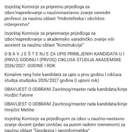
Izvještaj Komisije za pripremu prijedloga za
izbor/napredovanje u naučnonastavno zvanje vanredni
profesor za naučnu oblast “Hidrotehnika i okolišno
inženjerstvo”
Izvještaj Komisije za pripremanje prijedloga za
izbor/napredovanje u akademsko saradničko zvanje viši
asistent za naučnu oblast “Konstrukcije”
O B A V J E Š T E NJ E ZA UPIS PRIMLJENIH KANDIDATA U I
(PRVU) GODINU I (PRVOG) CIKLUSA STUDIJA AKADEMSKE
2026/2027. GODINE I ROK
Konačne rang liste kandidata za upis u prvu godinu I ciklusa
studija studijska 2026/2027 godina (I upisni rok)
OBAVIJEST O ODBRANI Završnog/master rada kandidata/kinje
Hodžić Fatime
OBAVIJEST O ODBRANI Završnog/master rada kandidata/kinje
Hrnjičić Melihe
Izvještaj Komisije sa prijedlogom za izbor u naučno-nastavno
zvanje docent (jedan izvršilac sa punim radnim vremenom) za
naučnu oblast “Geodezija i geoinformatika”