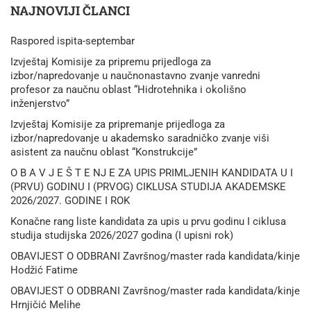
NAJNOVIJI ČLANCI
Raspored ispita-septembar
Izvještaj Komisije za pripremu prijedloga za
izbor/napredovanje u naučnonastavno zvanje vanredni
profesor za naučnu oblast “Hidrotehnika i okolišno
inženjerstvo”
Izvještaj Komisije za pripremanje prijedloga za
izbor/napredovanje u akademsko saradničko zvanje viši
asistent za naučnu oblast “Konstrukcije”
O B A V J E Š T E NJ E ZA UPIS PRIMLJENIH KANDIDATA U I
(PRVU) GODINU I (PRVOG) CIKLUSA STUDIJA AKADEMSKE
2026/2027. GODINE I ROK
Konačne rang liste kandidata za upis u prvu godinu I ciklusa
studija studijska 2026/2027 godina (I upisni rok)
OBAVIJEST O ODBRANI Završnog/master rada kandidata/kinje
Hodžić Fatime
OBAVIJEST O ODBRANI Završnog/master rada kandidata/kinje
Hrnjičić Melihe