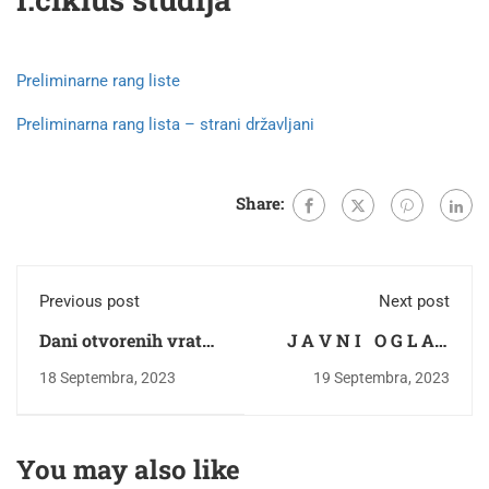
Preliminarne rang liste
Preliminarna rang lista – strani državljani
Share:
Previous post
Next post
Dani otvorenih vrata
J A V N I O G L A S
13.09.2023. u 11:00
za prikupljanje
18 Septembra, 2023
19 Septembra, 2023
ponuda za izdavanje
u zakup poslovnog
prostora
You may also like