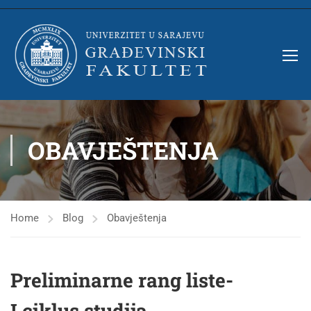
OBAVJEŠTENJA
Home
Blog
Obavještenja
Preliminarne rang liste-
I.ciklus studija