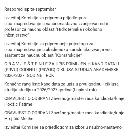
Raspored ispita-septembar
Izvještaj Komisije za pripremu prijedloga za
izbor/napredovanje u naučnonastavno zvanje vanredni
profesor za naučnu oblast “Hidrotehnika i okolišno
inženjerstvo”
Izvještaj Komisije za pripremanje prijedloga za
izbor/napredovanje u akademsko saradničko zvanje viši
asistent za naučnu oblast “Konstrukcije”
O B A V J E Š T E NJ E ZA UPIS PRIMLJENIH KANDIDATA U I
(PRVU) GODINU I (PRVOG) CIKLUSA STUDIJA AKADEMSKE
2026/2027. GODINE I ROK
Konačne rang liste kandidata za upis u prvu godinu I ciklusa
studija studijska 2026/2027 godina (I upisni rok)
OBAVIJEST O ODBRANI Završnog/master rada kandidata/kinje
Hodžić Fatime
OBAVIJEST O ODBRANI Završnog/master rada kandidata/kinje
Hrnjičić Melihe
Izvještaj Komisije sa prijedlogom za izbor u naučno-nastavno