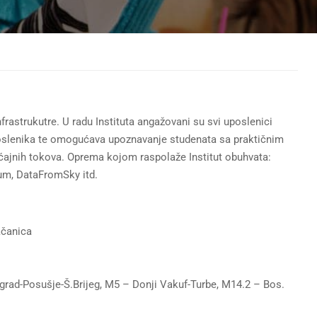
nfrastrukutre. U radu Instituta angažovani su svi uposlenici
poslenika te omogućava upoznavanje studenata sa praktičnim
aćajnih tokova. Oprema kojom raspolaže Institut obuhvata:
sum, DataFromSky itd.
ačanica
vgrad-Posušje-Š.Brijeg, M5 – Donji Vakuf-Turbe, M14.2 – Bos.