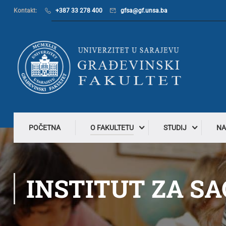
Kontakt:
+387 33 278 400
gfsa@gf.unsa.ba
POČETNA
O FAKULTETU
STUDIJ
NA
INSTITUT ZA S