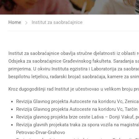
Home
Institut za saobraćajnice
Institut za saobraćajnice obavlja stručne djelatnosti iz oblasti 
Odsjeka za saobraćajnice Građevinskog fakulteta. Saradanja s
primjerima. U okviru Instituta egzistira i Laboratorija za sa
bespilotnu letjelicu, radarski brojač saobraćaja, kamere za s
Kroz dugogodišnji rad Institut je učestvovao u velikom broju pr
Revizija Glavnog projekta Autoceste na koridoru Vc, Zenic
Revizija Glavnog projekta Autoceste na koridoru Vc, Tarčin
Revizija glavnog projekta brze ceste Lašva – Donji Vakuf, 
Revizija glavnih projekata traka za spora vozila na magist
Petrovac-Drvar-Grahovo