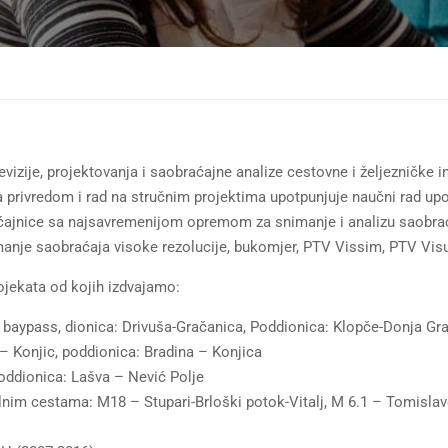
revizije, projektovanja i saobraćajne analize cestovne i željezničke i
a privredom i rad na stručnim projektima upotpunjuje naučni rad u
obraćajnice sa najsavremenijom opremom za snimanje i analizu saobr
nimanje saobraćaja visoke rezolucije, bukomjer, PTV Vissim, PTV Vi
ojekata od kojih izdvajamo:
a baypass, dionica: Drivuša-Gračanica, Poddionica: Klopče-Donja Gr
 – Konjic, poddionica: Bradina – Konjica
poddionica: Lašva – Nević Polje
ralnim cestama: M18 – Stupari-Brloški potok-Vitalj, M 6.1 – Tomisla