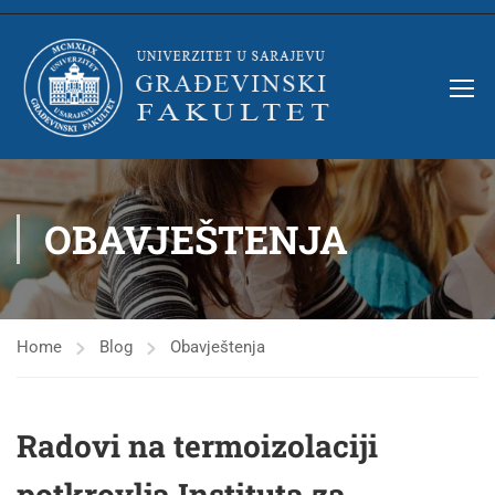
OBAVJEŠTENJA
Home
Blog
Obavještenja
Radovi na termoizolaciji
potkrovlja Instituta za