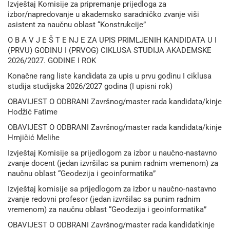
Izvještaj Komisije za pripremanje prijedloga za
izbor/napredovanje u akademsko saradničko zvanje viši
asistent za naučnu oblast “Konstrukcije”
O B A V J E Š T E NJ E ZA UPIS PRIMLJENIH KANDIDATA U I
(PRVU) GODINU I (PRVOG) CIKLUSA STUDIJA AKADEMSKE
2026/2027. GODINE I ROK
Konačne rang liste kandidata za upis u prvu godinu I ciklusa
studija studijska 2026/2027 godina (I upisni rok)
OBAVIJEST O ODBRANI Završnog/master rada kandidata/kinje
Hodžić Fatime
OBAVIJEST O ODBRANI Završnog/master rada kandidata/kinje
Hrnjičić Melihe
Izvještaj Komisije sa prijedlogom za izbor u naučno-nastavno
zvanje docent (jedan izvršilac sa punim radnim vremenom) za
naučnu oblast “Geodezija i geoinformatika”
Izvještaj komisije sa prijedlogom za izbor u naučno-nastavno
zvanje redovni profesor (jedan izvršilac sa punim radnim
vremenom) za naučnu oblast “Geodezija i geoinformatika”
OBAVIJEST O ODBRANI Završnog/master rada kandidatkinje