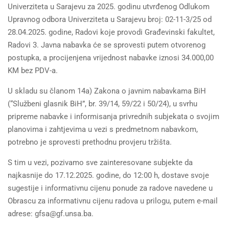
Univerziteta u Sarajevu za 2025. godinu utvrđenog Odlukom
Upravnog odbora Univerziteta u Sarajevu broj: 02-11-3/25 od
28.04.2025. godine, Radovi koje provodi Građevinski fakultet,
Radovi 3. Javna nabavka će se sprovesti putem otvorenog
postupka, a procijenjena vrijednost nabavke iznosi 34.000,00
KM bez PDV-a.
U skladu su članom 14a) Zakona o javnim nabavkama BiH
(“Službeni glasnik BiH”, br. 39/14, 59/22 i 50/24), u svrhu
pripreme nabavke i informisanja privrednih subjekata o svojim
planovima i zahtjevima u vezi s predmetnom nabavkom,
potrebno je sprovesti prethodnu provjeru tržišta.
S tim u vezi, pozivamo sve zainteresovane subjekte da
najkasnije do 17.12.2025. godine, do 12:00 h, dostave svoje
sugestije i informativnu cijenu ponude za radove navedene u
Obrascu za informativnu cijenu radova u prilogu, putem e-mail
adrese: gfsa@gf.unsa.ba.