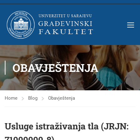
OBAVJEŠTENJA
Home
Blog
Obavještenja
Usluge istraživanja tla (JRJN:
71000000-8)