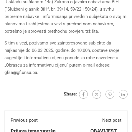
U skladu su članom 14a) Zakona o javnim nabavkama BiH
(“Službeni glasnik BiH”, br. 39/14, 59/22 i 50/24), u svrhu
pripreme nabavke i informisanja privrednih subjekata o svojim
planovima i zahtjevima u vezi s predmetnom nabavkom,
potrebno je sprovesti prethodnu provjeru tržišta.
S tim u vezi, pozivamo sve zainteresovane subjekte da
najkasnije do 06.03.2025. godine, do 10:00h, dostave svoje
sugestije i informativnu cijenu ponude za robe navedene u
„Obrascu za informativnu cijenu“ putem e-mail adrese:
gfsa@gf.unsa.ba.
Share:
Previous post
Next post
Prijava teme završnih
OBAVIJEST O