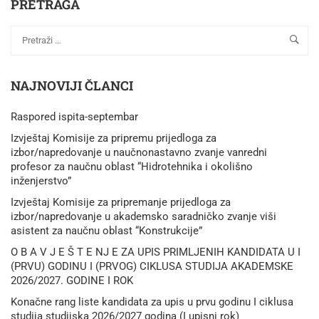
PRETRAGA
NAJNOVIJI ČLANCI
Raspored ispita-septembar
Izvještaj Komisije za pripremu prijedloga za
izbor/napredovanje u naučnonastavno zvanje vanredni
profesor za naučnu oblast “Hidrotehnika i okolišno
inženjerstvo”
Izvještaj Komisije za pripremanje prijedloga za
izbor/napredovanje u akademsko saradničko zvanje viši
asistent za naučnu oblast “Konstrukcije”
O B A V J E Š T E NJ E ZA UPIS PRIMLJENIH KANDIDATA U I
(PRVU) GODINU I (PRVOG) CIKLUSA STUDIJA AKADEMSKE
2026/2027. GODINE I ROK
Konačne rang liste kandidata za upis u prvu godinu I ciklusa
studija studijska 2026/2027 godina (I upisni rok)