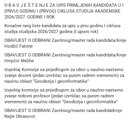
O B A V J E Š T E NJ E ZA UPIS PRIMLJENIH KANDIDATA U I
(PRVU) GODINU I (PRVOG) CIKLUSA STUDIJA AKADEMSKE
2026/2027. GODINE I ROK
Konačne rang liste kandidata za upis u prvu godinu I ciklusa
studija studijska 2026/2027 godina (I upisni rok)
OBAVIJEST O ODBRANI Završnog/master rada kandidata/kinje
Hodžić Fatime
OBAVIJEST O ODBRANI Završnog/master rada kandidata/kinje
Hrnjičić Melihe
Izvještaj Komisije sa prijedlogom za izbor u naučno-nastavno
zvanje docent (jedan izvršilac sa punim radnim vremenom) za
naučnu oblast “Geodezija i geoinformatika”
Izvještaj komisije sa prijedlogom za izbor u naučno-nastavno
zvanje redovni profesor (jedan izvršilac sa punim radnim
vremenom) za naučnu oblast “Geodezija i geoinformatika”
OBAVIJEST O ODBRANI Završnog/master rada kandidatkinje
Nejle Ohranović