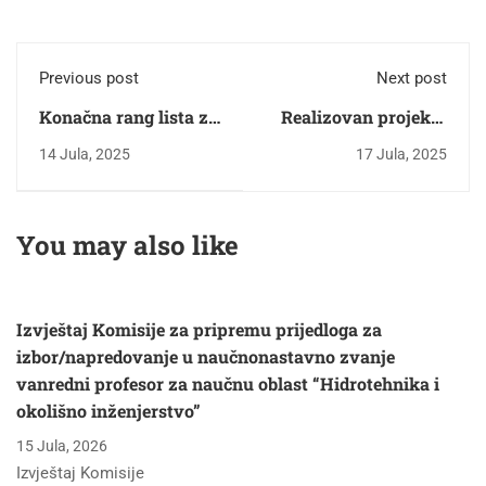
Previous post
Next post
Konačna rang lista za
Realizovan projekat
upis kandidata u prvu
"Prezentacija i
14 Jula, 2025
17 Jula, 2025
godinu I. ciklusa
savremena percepcija
studija-akademska
geodetske tehničke
2025-2026. godina
kulture BiH"
You may also like
Izvještaj Komisije za pripremu prijedloga za
izbor/napredovanje u naučnonastavno zvanje
vanredni profesor za naučnu oblast “Hidrotehnika i
okolišno inženjerstvo”
15 Jula, 2026
Izvještaj Komisije