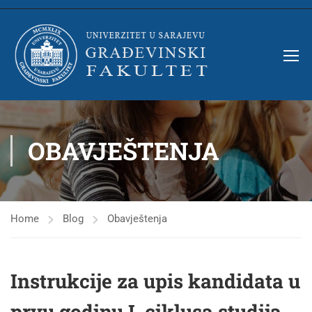
OBAVJEŠTENJA
Home
Blog
Obavještenja
Instrukcije za upis kandidata u
prvu godinu I. ciklusa studija